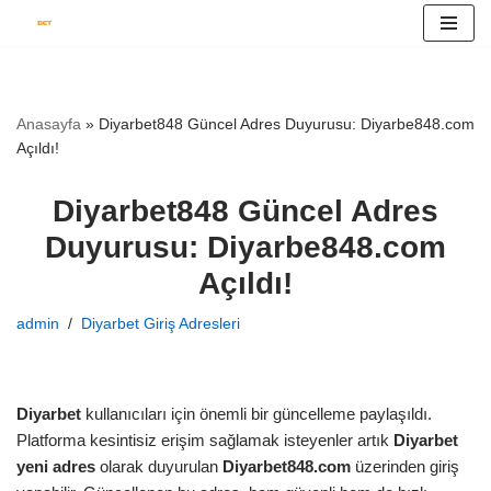
İçeriğe
geç
Anasayfa
»
Diyarbet848 Güncel Adres Duyurusu: Diyarbe848.com
Açıldı!
Diyarbet848 Güncel Adres
Duyurusu: Diyarbe848.com
Açıldı!
admin
Diyarbet Giriş Adresleri
Diyarbet
kullanıcıları için önemli bir güncelleme paylaşıldı.
Platforma kesintisiz erişim sağlamak isteyenler artık
Diyarbet
yeni adres
olarak duyurulan
Diyarbet848.com
üzerinden giriş