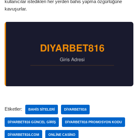
kullanıcılar istedikleri her yerden bahis yapma özgürlüğüne
kavuşurlar.
Etiketler:
BAHIS SITELERI
DIYARBET816
DIYARBET816 GÜNCEL GIRIŞ
DIYARBET816 PROMOSYON KODU
DIYARBET816.COM
ONLINE CASINO