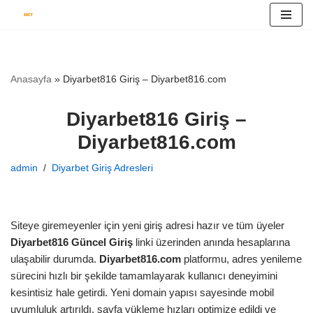
İçeriğe
geç
Anasayfa
»
Diyarbet816 Giriş – Diyarbet816.com
Diyarbet816 Giriş –
Diyarbet816.com
admin
Diyarbet Giriş Adresleri
Siteye giremeyenler için yeni giriş adresi hazır ve tüm üyeler
Diyarbet816 Güncel Giriş
linki üzerinden anında hesaplarına
ulaşabilir durumda.
Diyarbet816.com
platformu, adres yenileme
sürecini hızlı bir şekilde tamamlayarak kullanıcı deneyimini
kesintisiz hale getirdi. Yeni domain yapısı sayesinde mobil
uyumluluk artırıldı, sayfa yükleme hızları optimize edildi ve