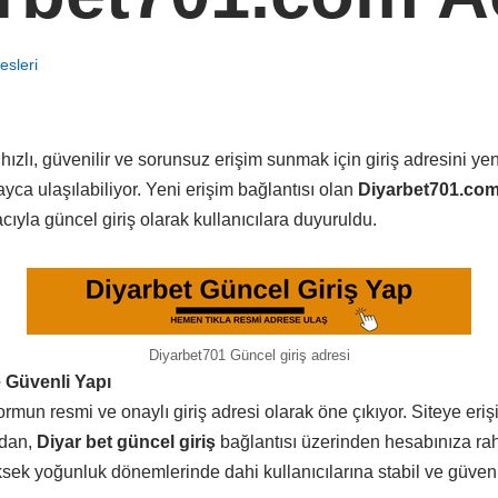
esleri
 hızlı, güvenilir ve sorunsuz erişim sunmak için giriş adresini yen
yca ulaşılabiliyor. Yeni erişim bağlantısı olan
Diyarbet701.co
yla güncel giriş olarak kullanıcılara duyuruldu.
Diyarbet701 Güncel giriş adresi
e Güvenli Yapı
formun resmi ve onaylı giriş adresi olarak öne çıkıyor. Siteye eri
adan,
Diyar bet güncel giriş
bağlantısı üzerinden hesabınıza rahat
ksek yoğunluk dönemlerinde dahi kullanıcılarına stabil ve güven 