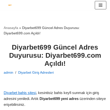
İçeriğe
geç
Anasayfa
»
Diyarbet699 Güncel Adres Duyurusu:
Diyarbet699.com Açıldı!
Diyarbet699 Güncel Adres
Duyurusu: Diyarbet699.com
Açıldı!
admin
Diyarbet Giriş Adresleri
Diyarbet bahis sitesi
, kesintisiz bahis keyfi sunmak için giriş
adresini yeniledi. Artık
Diyarbet699 yeni adres
üzerinden siteye
erişebilirsiniz.