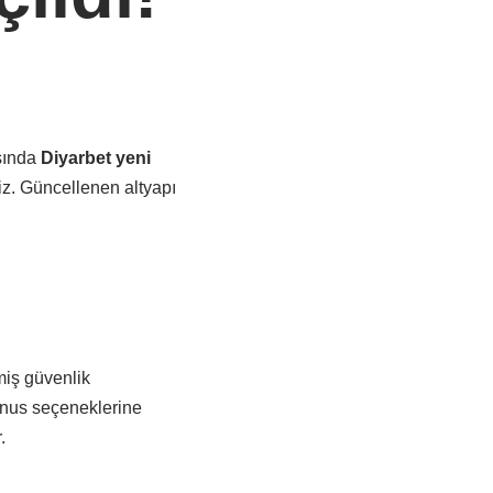
asında
Diyarbet yeni
iz. Güncellenen altyapı
şmiş güvenlik
bonus seçeneklerine
.