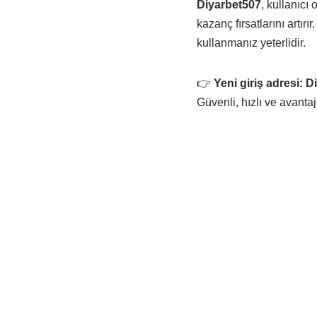
Diyarbet507
, kullanıc
kazanç fırsatlarını artır
kullanmanız yeterlidir.
👉
Yeni giriş adresi:
D
Güvenli, hızlı ve avanta