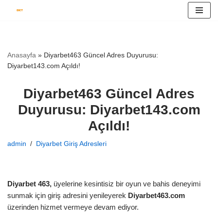
İçeriğe
geç
Anasayfa
»
Diyarbet463 Güncel Adres Duyurusu:
Diyarbet143.com Açıldı!
Diyarbet463 Güncel Adres
Duyurusu: Diyarbet143.com
Açıldı!
admin
Diyarbet Giriş Adresleri
Diyarbet 463,
üyelerine kesintisiz bir oyun ve bahis deneyimi
sunmak için giriş adresini yenileyerek
Diyarbet463.com
üzerinden hizmet vermeye devam ediyor.