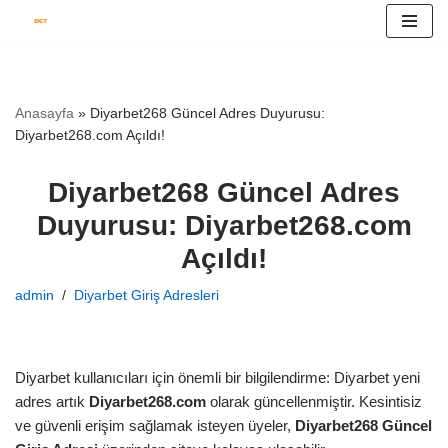
İçeriğe
geç
Anasayfa
»
Diyarbet268 Güncel Adres Duyurusu:
Diyarbet268.com Açıldı!
Diyarbet268 Güncel Adres
Duyurusu: Diyarbet268.com
Açıldı!
admin
Diyarbet Giriş Adresleri
Diyarbet kullanıcıları için önemli bir bilgilendirme: Diyarbet yeni
adres artık
Diyarbet268.com
olarak güncellenmiştir. Kesintisiz
ve güvenli erişim sağlamak isteyen üyeler,
Diyarbet268 Güncel