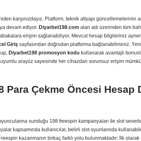
niden karşınızdayız. Platform, teknik altyapı güncellemelerinin a
aya devam ediyor.
Diyarbet198.com
alan adı üzerinden tüm bah
abakalara erişim sağlanabiliyor. Mevcut hesap bilgileriniz ay
el Giriş
sayfasından doğrudan platforma bağlanabilirsiniz. Yeni 
lup,
Diyarbet198 promosyon kodu
kullanarak avantajlı bonus
 uyumlu arayüz sayesinde her cihazdan sorunsuz erişim mümkün
98 Para Çekme Öncesi Hesap
oyuncularına sunduğu 198 freespin kampanyaları ile slot severle
lar kapsamında kullanıcılar, belirli slot oyunlarında kullanabil
reespin kazanmanın birkaç farklı yolu bulunmaktadır: İlk olarak