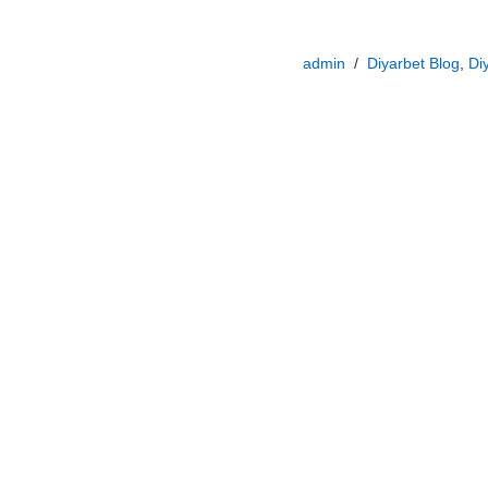
admin
Diyarbet Blog
,
Di