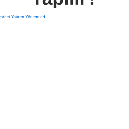
yarbet Yatırım Yöntemleri